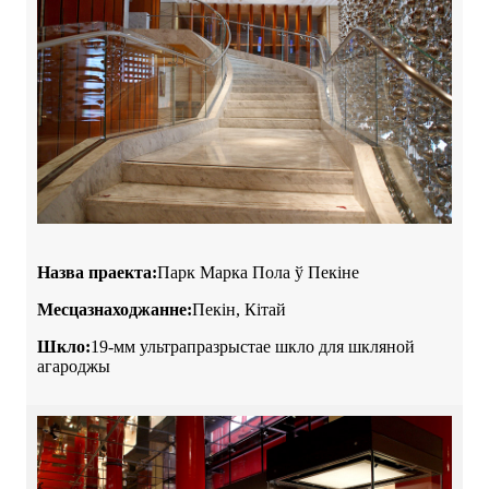
Назва праекта:
Парк Марка Пола ў Пекіне
Месцазнаходжанне:
Пекін, Кітай
Шкло:
19-мм ультрапразрыстае шкло для шкляной
агароджы