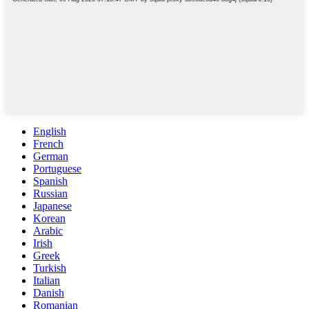
English
French
German
Portuguese
Spanish
Russian
Japanese
Korean
Arabic
Irish
Greek
Turkish
Italian
Danish
Romanian