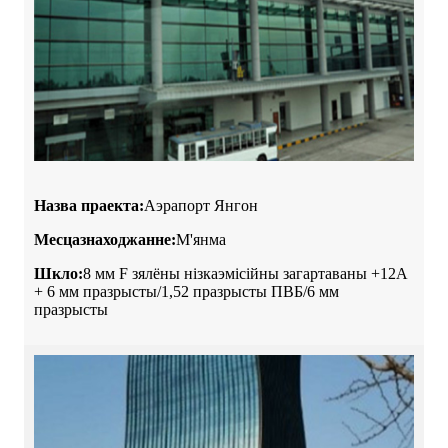
Назва праекта:
Аэрапорт Янгон
Месцазнаходжанне:
М'янма
Шкло:
8 мм F зялёны нізкаэмісійны загартаваны +12A
+ 6 мм празрысты/1,52 празрысты ПВБ/6 мм
празрысты