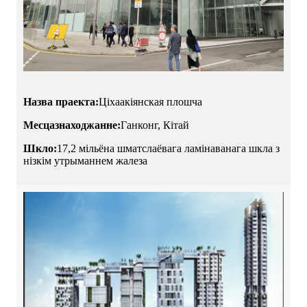
Назва праекта:
Ціхаакіянская плошча
Месцазнаходжанне:
Ганконг, Кітай
Шкло:
17,2 мільёна шматслаёвага ламінаванага шкла з
нізкім утрыманнем жалеза