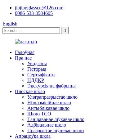
jinjingglasscn@126.com
0086-533-3584605
English
Галоўная
Пра нас
Уводзіны
Гісторыя
Сертыфікаты
НДДКР
Экскурсія па фабрыцы
Плоскае шкло
Ультрапразрыстае шкло
Нізкаэмісійнае шкло
Антыблікавае шкло
Шкло TCO
Таніраванае ліўкавае шкло
Адбівальнае шкло
Празрыстае ліўневае шкло
Апрацоўка шкла