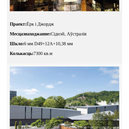
Праект:
Ёрк і Джордж
Месцазнаходжанне:
Сіднэй, Аўстралія
Шкло:
6 мм D49+12A+10,38 мм
Колькасць:
7300 кв.м