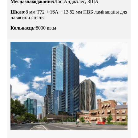
Месцазнаходжанне:
Лос-Анджэлес, ЗША
Шкло:
8 мм T72 + 16A + 13,52 мм ПВБ ламінаваны для
навясной сцяны
Колькасць:
8000 кв.м