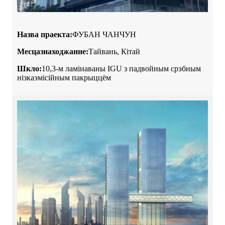
Назва праекта:
ФУБАН ЧАНЧУН
Месцазнаходжанне:
Тайвань, Кітай
Шкло:
10,3-м ламінаваны IGU з падвойным срэбным
нізкаэмісійным пакрыццём