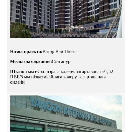
Назва праекта:
Ватэр Вэй Піёнт
Месцазнаходжанне:
Сінгапур
Шкло:
5 мм еўра-шэрага колеру, загартаванага/1,52
ПВБ/5 мм нізкаэмісійнага колеру, загартаванага
онлайн