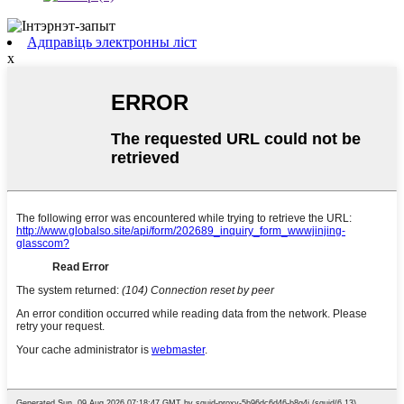
Адправіць электронны ліст
x