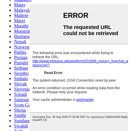
Malay
Malayalam
Maltese
Maori
Marathi
Mongolian
Burmese
Nepali
Norwegian
Pashto
Persian
Punjabi
Serbian
Sesotho
Sinhala
Slovak
Slovenian
Somali
Samoan
Scots Gaelic
Shona
Sindhi
Sundanese
Swahili