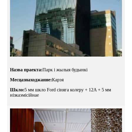
Назва праекта:
Парк і жылыя будынкі
Месцазнаходжанне:
Карэя
Шкло:
5 мм шкло Ford сіняга колеру + 12A + 5 мм
нізкаэмісійнае