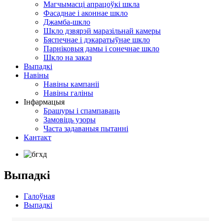
Магчымасці апрацоўкі шкла
Фасаднае і аконнае шкло
Джамба-шкло
Шкло дзвярэй маразільнай камеры
Бяспечнае і дэкаратыўнае шкло
Парніковыя дамы і сонечнае шкло
Шкло на заказ
Выпадкі
Навіны
Навіны кампаніі
Навіны галіны
Інфармацыя
Брашуры і спампаваць
Замовіць узоры
Часта задаваныя пытанні
Кантакт
Выпадкі
Галоўная
Выпадкі