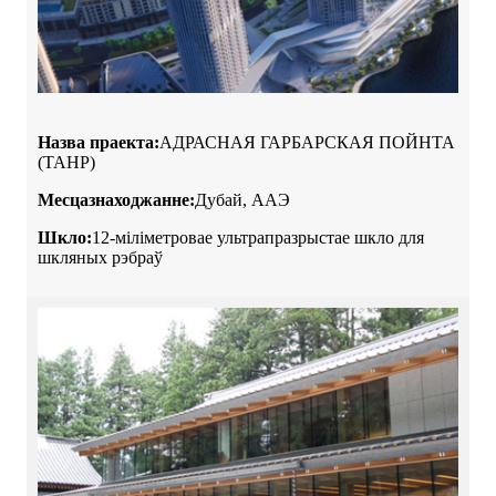
Назва праекта:
АДРАСНАЯ ГАРБАРСКАЯ ПОЙНТА
(TAHP)
Месцазнаходжанне:
Дубай, ААЭ
Шкло:
12-міліметровае ультрапразрыстае шкло для
шкляных рэбраў