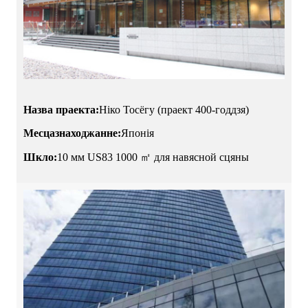
Назва праекта:
Ніко Тосёгу (праект 400-годдзя)
Месцазнаходжанне:
Японія
Шкло:
10 мм US83 1000 ㎡ для навясной сцяны