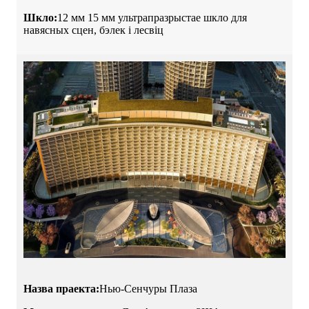
Шкло:
12 мм 15 мм ультрапразрыстае шкло для
навясных сцен, бэлек і лесвіц
Назва праекта:
Нью-Сенчуры Плаза