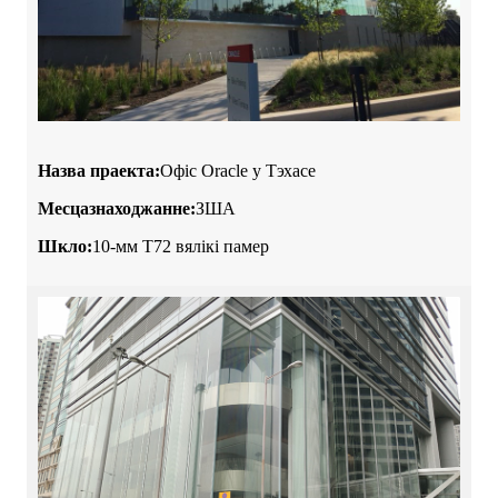
Назва праекта:
Офіс Oracle у Тэхасе
Месцазнаходжанне:
ЗША
Шкло:
10-мм T72 вялікі памер