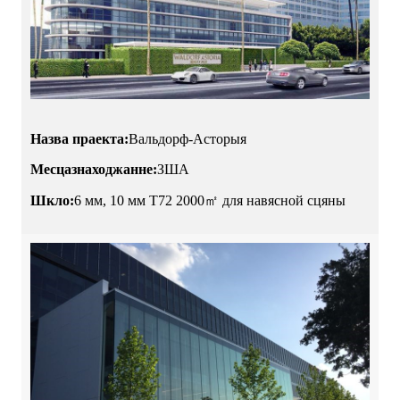
Назва праекта:
Вальдорф-Асторыя
Месцазнаходжанне:
ЗША
Шкло:
6 мм, 10 мм T72 2000㎡ для навясной сцяны