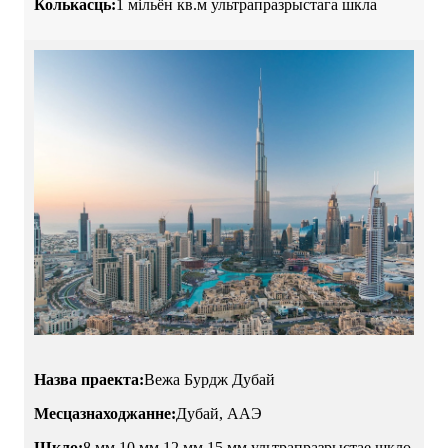
Колькасць:
1 мільён кв.м ультрапразрыстага шкла
Назва праекта:
Вежа Бурдж Дубай
Месцазнаходжанне:
Дубай, ААЭ
Шкло:
8 мм 10 мм 12 мм 15 мм ультрапразрыстае шкло