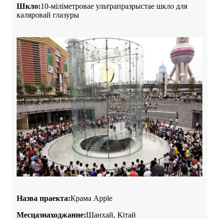
Шкло:
10-міліметровае ультрапразрыстае шкло для
каляровай глазуры
Назва праекта:
Крама Apple
Месцазнаходжанне:
Шанхай, Кітай