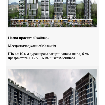
Назва праекта:
Скайпарк
Месцазнаходжанне:
Малайзія
Шкло:
10 мм еўрашэрага загартаванага шкла, 6 мм
празрыстага + 12A + 6 мм нізкаэмісійнага