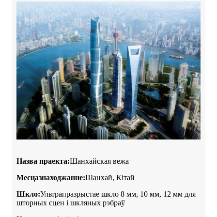
Назва праекта:
Шанхайская вежа
Месцазнаходжанне:
Шанхай, Кітай
Шкло:
Ультрапразрыстае шкло 8 мм, 10 мм, 12 мм для
шторных сцен і шкляных рэбраў