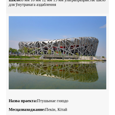
для ўнутранага аздаблення
Назва праекта:
Птушынае гняздо
Месцазнаходжанне:
Пекін, Кітай