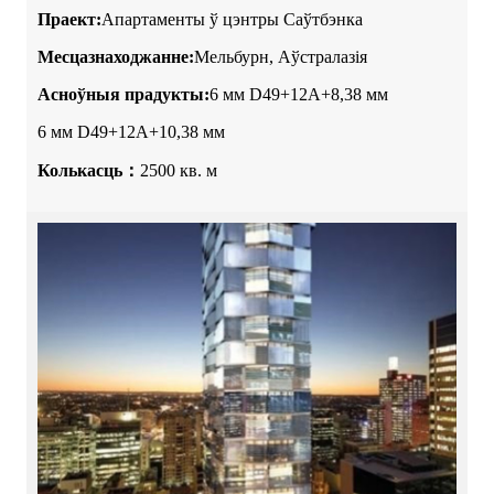
Праект:
Апартаменты ў цэнтры Саўтбэнка
Месцазнаходжанне:
Мельбурн, Аўстралазія
Асноўныя прадукты:
6 мм D49+12A+8,38 мм
6 мм D49+12A+10,38 мм
Колькасць：
2500 кв. м