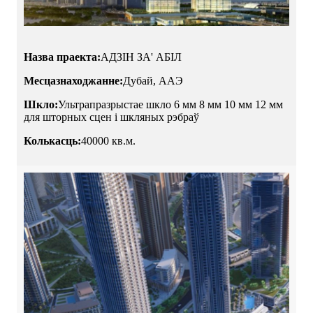
Назва праекта:
АДЗІН ЗА' АБІЛ
Месцазнаходжанне:
Дубай, ААЭ
Шкло:
Ультрапразрыстае шкло 6 мм 8 мм 10 мм 12 мм
для шторных сцен і шкляных рэбраў
Колькасць:
40000 кв.м.