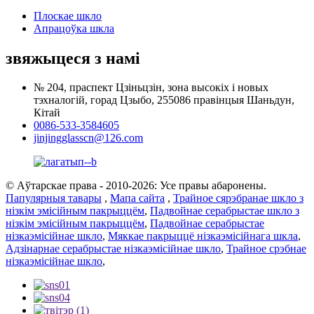
Плоскае шкло
Апрацоўка шкла
звяжыцеся з намі
№ 204, праспект Цзіньцзін, зона высокіх і новых
тэхналогій, горад Цзыбо, 255086 правінцыя Шаньдун,
Кітай
0086-533-3584605
jinjingglasscn@126.com
© Аўтарскае права - 2010-2026: Усе правы абаронены.
Папулярныя тавары
,
Мапа сайта
,
Трайное сярэбранае шкло з
нізкім эмісійным пакрыццём
,
Падвойнае серабрыстае шкло з
нізкім эмісійным пакрыццём
,
Падвойнае серабрыстае
нізкаэмісійнае шкло
,
Мяккае пакрыццё нізкаэмісійнага шкла
,
Адзінарнае серабрыстае нізкаэмісійнае шкло
,
Трайное срэбнае
нізкаэмісійнае шкло
,