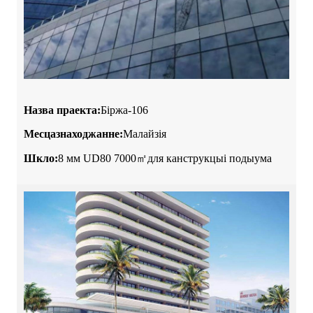
Назва праекта:
Біржа-106
Месцазнаходжанне:
Малайзія
Шкло:
8 мм UD80 7000㎡для канструкцыі подыума