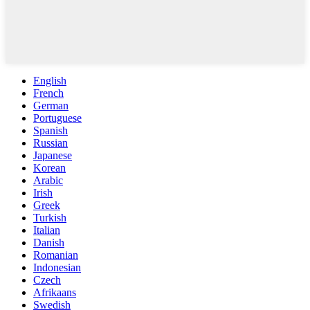
English
French
German
Portuguese
Spanish
Russian
Japanese
Korean
Arabic
Irish
Greek
Turkish
Italian
Danish
Romanian
Indonesian
Czech
Afrikaans
Swedish