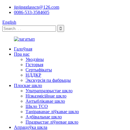
jinjingglasscn@126.com
0086-533-3584605
English
Галоўная
Пра нас
Уводзіны
Гісторыя
Сертыфікаты
НДДКР
Экскурсія па фабрыцы
Плоскае шкло
Ультрапразрыстае шкло
Нізкаэмісійнае шкло
Антыблікавае шкло
Шкло TCO
Таніраванае ліўкавае шкло
Адбівальнае шкло
Празрыстае ліўневае шкло
Апрацоўка шкла