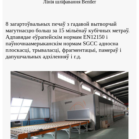
Лінія шліфавання Bentler
8 загартоўвальных печаў з гадавой вытворчай
магутнасцю больш за 15 мільёнаў кубічных метраў.
Адпавядае еўрапейскім нормам EN12150 і
паўночнаамерыканскім нормам SGCC адносна
плоскасці, трываласці, фрагментацыі, памераў і
дапушчальных адхіленняў і г.д.