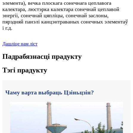
элемента), вечка плоскага сонечнага цеплавога
калектара, люстэрка калектара сонечнай цеплавой
энергіі, сонечнай цяпліцы, сонечнай заслоны,
пярэдняй панэлі канцэнтраваных сонечных элементаў
і г.д.
Дашліце нам ліст
Падрабязнасці прадукту
Тэгі прадукту
Чаму варта выбраць Цзіньцзін?