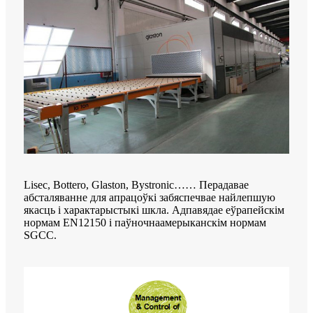
Lisec, Bottero, Glaston, Bystronic…… Перадавае
абсталяванне для апрацоўкі забяспечвае найлепшую
якасць і характарыстыкі шкла. Адпавядае еўрапейскім
нормам EN12150 і паўночнаамерыканскім нормам
SGCC.