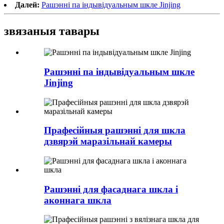
Далей:
Рашэнні па індывідуальным шкле Jinjing
звязаныя тавары
Рашэнні па індывідуальным шкле
Jinjing
Прафесійныя рашэнні для шкла
дзвярэй маразільнай камеры
Рашэнні для фасаднага шкла і
аконнага шкла