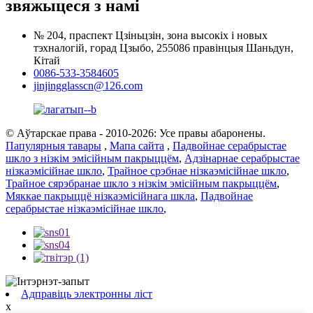
звяжыцеся з намі
№ 204, праспект Цзіньцзін, зона высокіх і новых
тэхналогій, горад Цзыбо, 255086 правінцыя Шаньдун,
Кітай
0086-533-3584605
jinjingglasscn@126.com
© Аўтарскае права - 2010-2026: Усе правы абаронены.
Папулярныя тавары
,
Мапа сайта
,
Падвойнае серабрыстае
шкло з нізкім эмісійным пакрыццём
,
Адзінарнае серабрыстае
нізкаэмісійнае шкло
,
Трайное срэбнае нізкаэмісійнае шкло
,
Трайное сярэбранае шкло з нізкім эмісійным пакрыццём
,
Мяккае пакрыццё нізкаэмісійнага шкла
,
Падвойнае
серабрыстае нізкаэмісійнае шкло
,
Адправіць электронны ліст
x