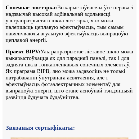
Сонечнае люстэрка:
Выкарыстоўваючы ўсе перавагі
надзвычай высокай адбівальнай здольнасці
ультрапразрыстага шкла люстэрка, яно можа
палепшыць цеплавую эфектыўнасць, тым самым
павялічваючы агульную эфектыўнасць выпрацоўкі
цеплавой энергіі.
Праект BIPV:
Ультрапразрыстае ліставое шкло можа
выкарыстоўвацца як для пярэдняй панэлі, так і для
задняга шкла тонкаплёнкавых сонечных элементаў.
Як праграма BIPB, яно можа задаволіць не толькі
патрабаванні ўнутранага асвятлення, але і
эфектыўнасць фотаэлектрычных элементаў для
выпрацоўкі энергіі, што стане асноўнай тэндэнцыяй
развіцця будучага будаўніцтва.
Звязаныя сертыфікаты: