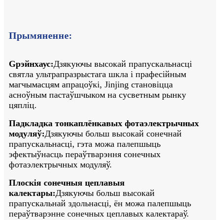
Прымяненне:
G
рэйнхаус:
Дзякуючы высокай прапускальнасці
святла ультрапразрыстага шкла і прафесійным
магчымасцям апрацоўкі, Jinjing становіцца
асноўным пастаўшчыком на сусветным рынку
цяпліц.
Падкладка тонкаплёнкавых фотаэлектрычных
модуляў:
Дзякуючы больш высокай сонечнай
прапускальнасці, гэта можа палепшыць
эфектыўнасць пераўтварэння сонечных
фотаэлектрычных модуляў.
Плоскія сонечныя цеплавыя
калектары:
Дзякуючы больш высокай
прапускальнай здольнасці, ён можа палепшыць
пераўтварэнне сонечных цеплавых калектараў.