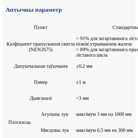
Аптычны параметр
Пункт
Стандартн
> 91% для загартаванага ліст
Каэфіцыент прапускання святла
нізкім утрыманнем жалеза
(NEN2675)
> 89% для загартаванага пра
ліставога шкла
Дапушчальная таўшчыня
±0,2 мм
Памер
±1 м
Дыяганалі
<3 мм
Агульны лук
максімум 3 мм на 1000 мм
Плоскасць
Мясцовы лук
максімум 0,5 мм на 300 мм