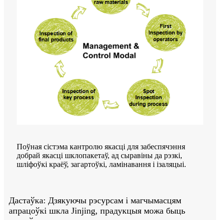
Поўная сістэма кантролю якасці для забеспячэння
добрай якасці шклопакетаў, ад сыравіны да рэзкі,
шліфоўкі краёў, загартоўкі, ламінавання і ізаляцыі.
Дастаўка: Дзякуючы рэсурсам і магчымасцям
апрацоўкі шкла Jinjing, прадукцыя можа быць