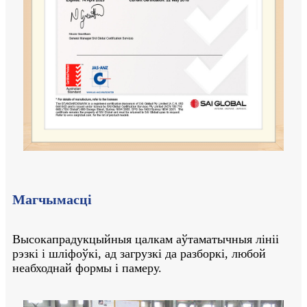
Магчымасці
Высокапрадукцыйныя цалкам аўтаматычныя лініі
рэзкі і шліфоўкі, ад загрузкі да разборкі, любой
неабходнай формы і памеру.