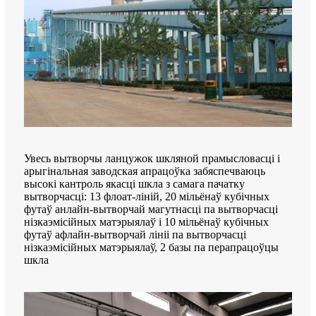
Увесь вытворчы ланцужок шкляной прамысловасці і
арыгінальная заводская апрацоўка забяспечваюць
высокі кантроль якасці шкла з самага пачатку
вытворчасці: 13 флоат-ліній, 20 мільёнаў кубічных
футаў анлайн-вытворчай магутнасці па вытворчасці
нізкаэмісійных матэрыялаў і 10 мільёнаў кубічных
футаў афлайн-вытворчай лініі па вытворчасці
нізкаэмісійных матэрыялаў, 2 базы па перапрацоўцы
шкла