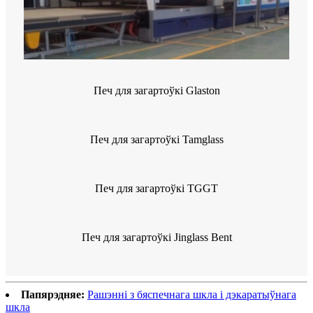
Печ для загартоўкі Glaston
Печ для загартоўкі Tamglass
Печ для загартоўкі TGGT
Печ для загартоўкі Jinglass Bent
Папярэдняе:
Рашэнні з бяспечнага шкла і дэкаратыўнага
шкла