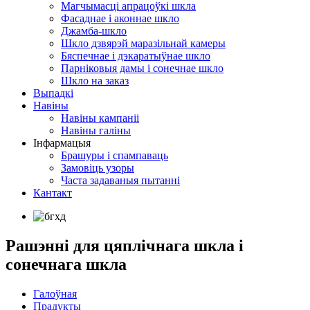
Магчымасці апрацоўкі шкла
Фасаднае і аконнае шкло
Джамба-шкло
Шкло дзвярэй маразільнай камеры
Бяспечнае і дэкаратыўнае шкло
Парніковыя дамы і сонечнае шкло
Шкло на заказ
Выпадкі
Навіны
Навіны кампаніі
Навіны галіны
Інфармацыя
Брашуры і спампаваць
Замовіць узоры
Часта задаваныя пытанні
Кантакт
Рашэнні для цяплічнага шкла і
сонечнага шкла
Галоўная
Прадукты