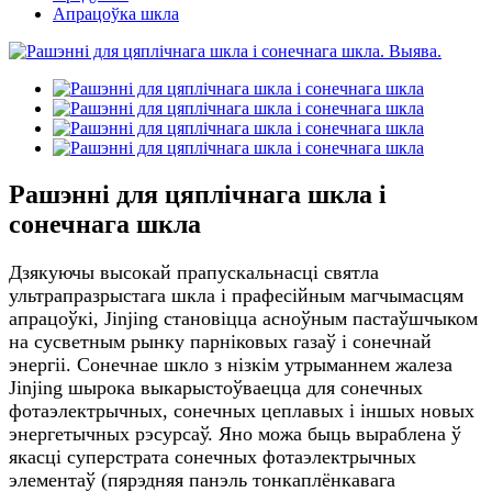
Апрацоўка шкла
Рашэнні для цяплічнага шкла і
сонечнага шкла
Дзякуючы высокай прапускальнасці святла
ультрапразрыстага шкла і прафесійным магчымасцям
апрацоўкі, Jinjing становіцца асноўным пастаўшчыком
на сусветным рынку парніковых газаў і сонечнай
энергіі. Сонечнае шкло з нізкім утрыманнем жалеза
Jinjing шырока выкарыстоўваецца для сонечных
фотаэлектрычных, сонечных цеплавых і іншых новых
энергетычных рэсурсаў. Яно можа быць выраблена ў
якасці суперстрата сонечных фотаэлектрычных
элементаў (пярэдняя панэль тонкаплёнкавага