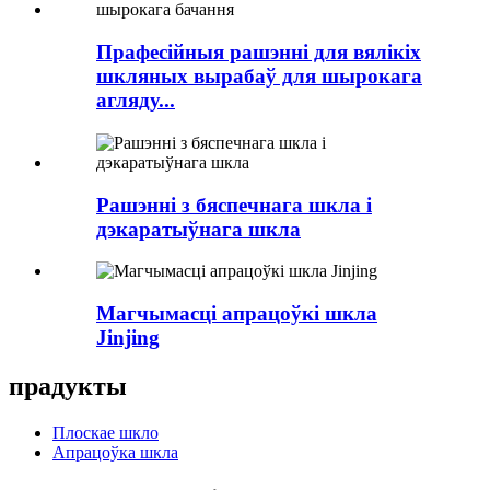
Прафесійныя рашэнні для вялікіх
шкляных вырабаў для шырокага
агляду...
Рашэнні з бяспечнага шкла і
дэкаратыўнага шкла
Магчымасці апрацоўкі шкла
Jinjing
прадукты
Плоскае шкло
Апрацоўка шкла