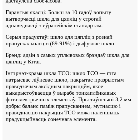
дастаўлена своечасова.
Гарантыя якасці: Больш за 10 гадоў вопыту
вытворчасці шкла для цяпліц у строгай
адпаведнасці з еўрапейскім стандартам.
Серыя прадуктаў: ​​шкло для цяпліц з рознай
прапускальнасцю (89-91%) і дыфузнае шкло.
Брэнд: адзін з самых уплывовых брэндаў шкла для
цяпліц у Кітаі.
Інтэрнэт-крама шкла TCO: шкло TCO — гэта
натрыевае ліўневае шкло, пакрытае празрыстым
праводзячым аксідным пакрыццём, якое
выкарыстоўваецца ў вырабе тонкаплёнкавых
фотаэлектрычных элементаў. Пры таўшчыні 3,2 мм
добры баланс паміж прапусканнем, мутнасцю і
праводнасцю пакрыцця TCO можа палепшыць
прадукцыйнасць сонечнага элемента.