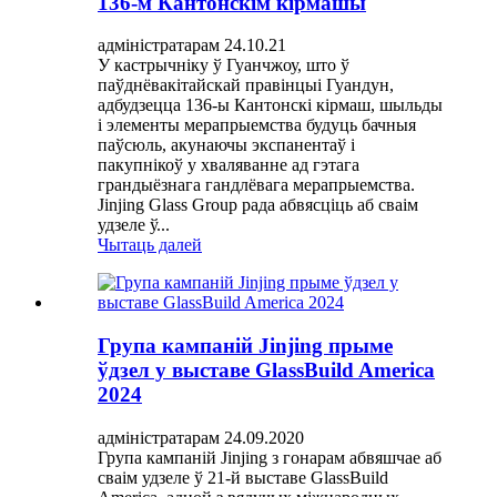
136-м Кантонскім кірмашы
адміністратарам 24.10.21
У кастрычніку ў Гуанчжоу, што ў
паўднёвакітайскай правінцыі Гуандун,
адбудзецца 136-ы Кантонскі кірмаш, шыльды
і элементы мерапрыемства будуць бачныя
паўсюль, акунаючы экспанентаў і
пакупнікоў у хваляванне ад гэтага
грандыёзнага гандлёвага мерапрыемства.
Jinjing Glass Group рада абвясціць аб сваім
удзеле ў...
Чытаць далей
Група кампаній Jinjing прыме
ўдзел у выставе GlassBuild America
2024
адміністратарам 24.09.2020
Група кампаній Jinjing з гонарам абвяшчае аб
сваім удзеле ў 21-й выставе GlassBuild