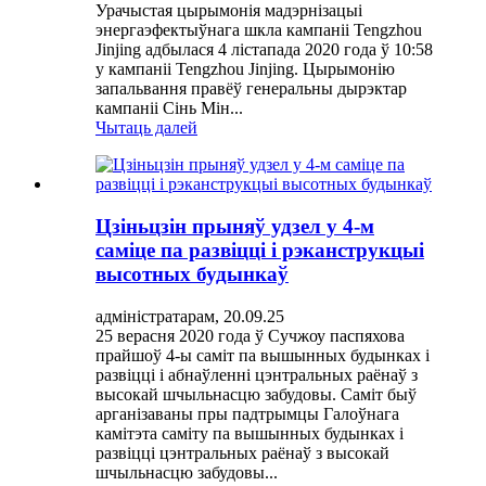
Урачыстая цырымонія мадэрнізацыі
энергаэфектыўнага шкла кампаніі Tengzhou
Jinjing адбылася 4 лістапада 2020 года ў 10:58
у кампаніі Tengzhou Jinjing. Цырымонію
запальвання правёў генеральны дырэктар
кампаніі Сінь Мін...
Чытаць далей
Цзіньцзін прыняў удзел у 4-м
саміце па развіцці і рэканструкцыі
высотных будынкаў
адміністратарам, 20.09.25
25 верасня 2020 года ў Сучжоу паспяхова
прайшоў 4-ы саміт па вышынных будынках і
развіцці і абнаўленні цэнтральных раёнаў з
высокай шчыльнасцю забудовы. Саміт быў
арганізаваны пры падтрымцы Галоўнага
камітэта саміту па вышынных будынках і
развіцці цэнтральных раёнаў з высокай
шчыльнасцю забудовы...