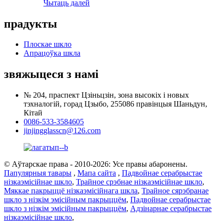
Чытаць далей
прадукты
Плоскае шкло
Апрацоўка шкла
звяжыцеся з намі
№ 204, праспект Цзіньцзін, зона высокіх і новых
тэхналогій, горад Цзыбо, 255086 правінцыя Шаньдун,
Кітай
0086-533-3584605
jinjingglasscn@126.com
© Аўтарскае права - 2010-2026: Усе правы абаронены.
Папулярныя тавары
,
Мапа сайта
,
Падвойнае серабрыстае
нізкаэмісійнае шкло
,
Трайное срэбнае нізкаэмісійнае шкло
,
Мяккае пакрыццё нізкаэмісійнага шкла
,
Трайное сярэбранае
шкло з нізкім эмісійным пакрыццём
,
Падвойнае серабрыстае
шкло з нізкім эмісійным пакрыццём
,
Адзінарнае серабрыстае
нізкаэмісійнае шкло
,