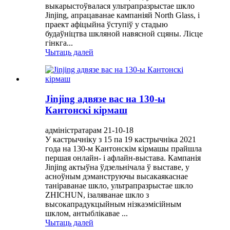
выкарыстоўвалася ультрапразрыстае шкло
Jinjing, апрацаванае кампаніяй North Glass, і
праект афіцыйна ўступіў у стадыю
будаўніцтва шкляной навясной сцяны. Лісце
гінкга...
Чытаць далей
Jinjing адвязе вас на 130-ы
Кантонскі кірмаш
адміністратарам 21-10-18
У кастрычніку з 15 па 19 кастрычніка 2021
года на 130-м Кантонскім кірмашы прайшла
першая онлайн- і афлайн-выстава. Кампанія
Jinjing актыўна ўдзельнічала ў выставе, у
асноўным дэманструючы высакаякаснае
таніраванае шкло, ультрапразрыстае шкло
ZHICHUN, ізаляванае шкло з
высокапрадукцыйным нізкаэмісійным
шклом, антыблікавае ...
Чытаць далей