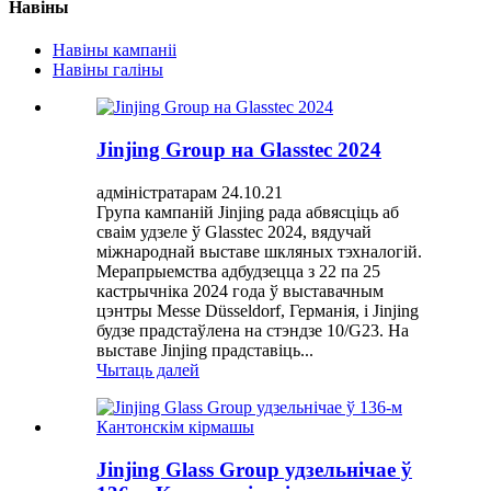
Навіны
Навіны кампаніі
Навіны галіны
Jinjing Group на Glasstec 2024
адміністратарам 24.10.21
Група кампаній Jinjing рада абвясціць аб
сваім удзеле ў Glasstec 2024, вядучай
міжнароднай выставе шкляных тэхналогій.
Мерапрыемства адбудзецца з 22 па 25
кастрычніка 2024 года ў выставачным
цэнтры Messe Düsseldorf, Германія, і Jinjing
будзе прадстаўлена на стэндзе 10/G23. На
выставе Jinjing прадставіць...
Чытаць далей
Jinjing Glass Group удзельнічае ў