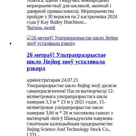
America, адной з вядучых міжнародных
мерапрыемстваў для шкляной, аконнай і
дзвярной прамысловасці. Мерапрыемства
пройдзе з 30 верасня па 2 кастрычніка 2024
года ў Kay Bailey Hutchison...
Чытаць далей
26 метраў! Ультрапразрыстае
шкло Jinjing зноў усталявала
рэкорд
адміністратарам 24.07.21
Ультрапразрыстае шкло Jinjing зноў дасягае
самаперасягнення! Пасля вытворчасці 12-
міліметровага ультрапразрыстага шкла
памерам 3,3 м * 23 м у 2021 годзе, 15-
міліметровае ультрапразрыстае шкло
памерам 3,66 м * 26 м паспяхова сышло з
вытворчай лініі ў Шаньдунскім навукова-
тэхнічным калекцыйным прадпрыемстве
Jinjing Science And Technology Stock Co.,
LTD...