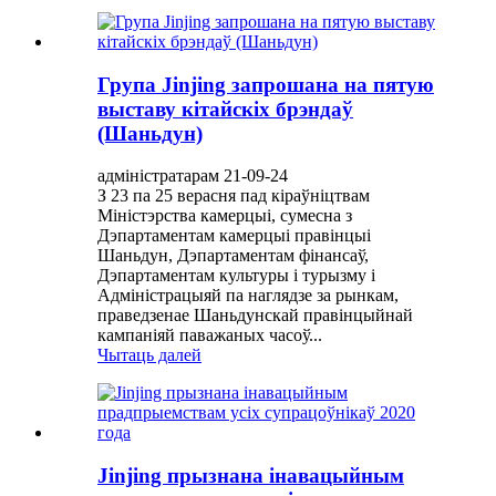
Група Jinjing запрошана на пятую
выставу кітайскіх брэндаў
(Шаньдун)
адміністратарам 21-09-24
З 23 па 25 верасня пад кіраўніцтвам
Міністэрства камерцыі, сумесна з
Дэпартаментам камерцыі правінцыі
Шаньдун, Дэпартаментам фінансаў,
Дэпартаментам культуры і турызму і
Адміністрацыяй па наглядзе за рынкам,
праведзенае Шаньдунскай правінцыйнай
кампаніяй паважаных часоў...
Чытаць далей
Jinjing прызнана інавацыйным