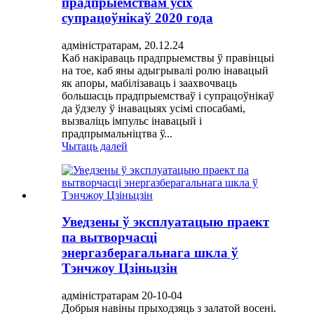
прадпрыемствам усіх
супрацоўнікаў 2020 года
адміністратарам, 20.12.24
Каб накіраваць прадпрыемствы ў правінцыі
на тое, каб яны адыгрывалі ролю інавацый
як апоры, мабілізаваць і заахвочваць
большасць прадпрыемстваў і супрацоўнікаў
да ўдзелу ў інавацыях усімі спосабамі,
вызваліць імпульс інавацый і
прадпрымальніцтва ў...
Чытаць далей
Уведзены ў эксплуатацыю праект
па вытворчасці
энергазберагальнага шкла ў
Тэнчжоу Цзіньцзін
адміністратарам 20-10-04
Добрыя навіны прыходзяць з залатой восені.