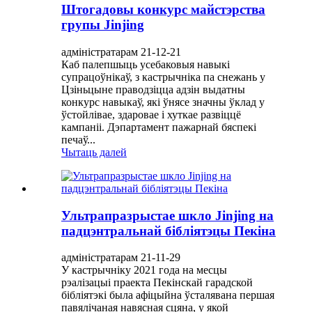
Штогадовы конкурс майстэрства
групы Jinjing
адміністратарам 21-12-21
Каб палепшыць усебаковыя навыкі
супрацоўнікаў, з кастрычніка па снежань у
Цзіньцыне праводзіцца адзін выдатны
конкурс навыкаў, які ўнясе значны ўклад у
ўстойлівае, здаровае і хуткае развіццё
кампаніі. Дэпартамент пажарнай бяспекі
печаў...
Чытаць далей
Ультрапразрыстае шкло Jinjing на
падцэнтральнай бібліятэцы Пекіна
адміністратарам 21-11-29
У кастрычніку 2021 года на месцы
рэалізацыі праекта Пекінскай гарадской
бібліятэкі была афіцыйна ўсталявана першая
павялічаная навясная сцяна, у якой