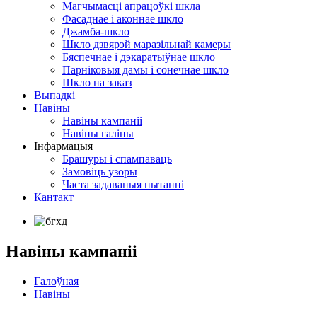
Магчымасці апрацоўкі шкла
Фасаднае і аконнае шкло
Джамба-шкло
Шкло дзвярэй маразільнай камеры
Бяспечнае і дэкаратыўнае шкло
Парніковыя дамы і сонечнае шкло
Шкло на заказ
Выпадкі
Навіны
Навіны кампаніі
Навіны галіны
Інфармацыя
Брашуры і спампаваць
Замовіць узоры
Часта задаваныя пытанні
Кантакт
Навіны кампаніі
Галоўная
Навіны