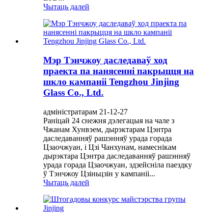
Чытаць далей
Мэр Тэнчжоу даследаваў ход
праекта па нанясенні пакрыцця на
шкло кампаніі Tengzhou Jinjing
Glass Co., Ltd.
адміністратарам 21-12-27
Раніцай 24 снежня дэлегацыя на чале з
Чжанам Хунвэем, дырэктарам Цэнтра
даследаванняў рашэнняў урада горада
Цзаочжуан, і Цзі Чанхунам, намеснікам
дырэктара Цэнтра даследаванняў рашэнняў
урада горада Цзаочжуан, здзейсніла паездку
ў Тэнчжоу Цзіньцзін у кампаніі...
Чытаць далей