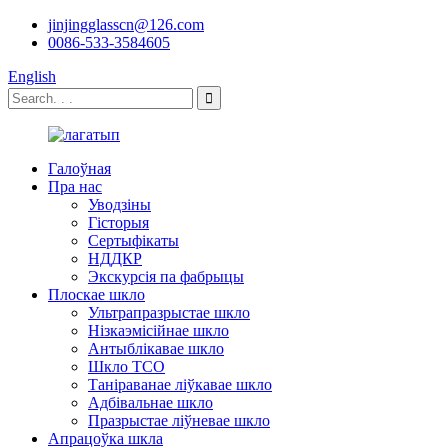
jinjingglasscn@126.com
0086-533-3584605
English
Галоўная
Пра нас
Уводзіны
Гісторыя
Сертыфікаты
НДДКР
Экскурсія па фабрыцы
Плоскае шкло
Ультрапразрыстае шкло
Нізкаэмісійнае шкло
Антыблікавае шкло
Шкло TCO
Таніраванае ліўкавае шкло
Адбівальнае шкло
Празрыстае ліўневае шкло
Апрацоўка шкла